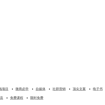
钱项目
微商必学
自媒体
社群营销
顶尖文案
电子书
流
免费课程
限时免费