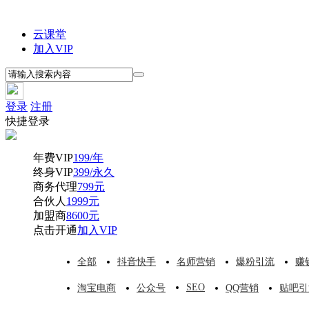
云课堂
加入VIP
登录
注册
快捷登录
年费VIP
199/年
终身VIP
399/永久
商务代理
799元
合伙人
1999元
加盟商
8600元
点击开通
加入VIP
全部
抖音快手
名师营销
爆粉引流
赚
SEO
淘宝电商
公众号
QQ营销
贴吧引