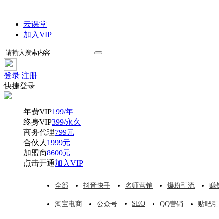
云课堂
加入VIP
登录
注册
快捷登录
年费VIP
199/年
终身VIP
399/永久
商务代理
799元
合伙人
1999元
加盟商
8600元
点击开通
加入VIP
全部
抖音快手
名师营销
爆粉引流
赚
SEO
淘宝电商
公众号
QQ营销
贴吧引