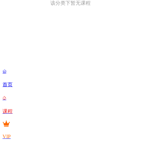
该分类下暂无课程

首页

课程
VIP