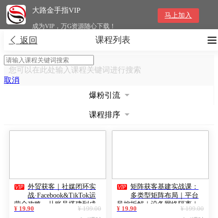
大路金手指VIP
马上加入
成为VIP，万G资源随心下载！
课程列表


返回
您可以在此处输入课程关键词进行搜索
取消
爆粉引流
课程排序


外贸获客｜社媒闭环实
矩阵获客基建实战课：
战·Facebook&TikTok运
多类型矩阵布局｜平台
营全攻略，从账号搭建到成
风控拆解｜设备网络隔离｜
¥ 19.90
¥ 199.00
¥ 19.90
¥ 199.00
交转化一站式落地教学
防关联全套落地教程