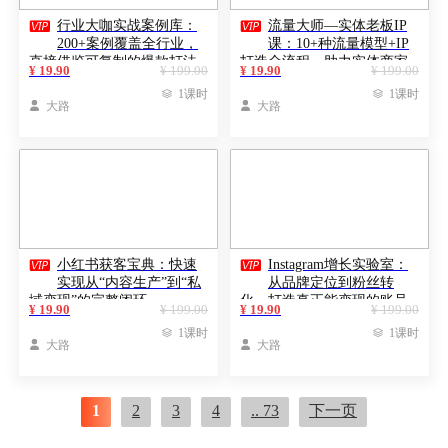


行业大咖实战案例库：
流量大师—实体老板IP
200+案例覆盖全行业，
课：10+种流量模型+IP
直接借鉴可复制的爆款打法
打造全流程，助力实体商家
¥ 19.90
¥ 199.00
¥ 19.90
¥ 199.00
玩转短视频实现商业突破

1课时

1课时

大路

大路


小红书获客宝典：快速
Instagram增长实验室：
实现从“内容生产”到“私
从品牌定位到粉丝转
域变现”的完整闭环
化，打造真正能变现的账号
¥ 19.90
¥ 199.00
¥ 19.90
¥ 199.00

1课时

1课时

大路

大路
1
2
3
4
.. 73
下一页