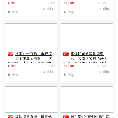
多账号养号导流私域，
频号丨精准截流，快速获
¥ 19.90
¥ 199.00
¥ 19.90
¥ 199.00
DeepSeek批量制作截流话术
客，低成本高转化

1课时

1课时
素材

大路

大路


从零到十万粉，再把流
实体IP同城流量训练
量变成真金白银——这
营：实体店零投流获客
套方法，让成长不再靠运气
打法，短视频引流私域锁客
¥ 19.90
¥ 199.00
¥ 19.90
¥ 199.00
【原创双语字幕】
完整闭环教学

1课时

1课时

大路

大路


爆款流量系统：病毒式
日引50+独家创业粉引流