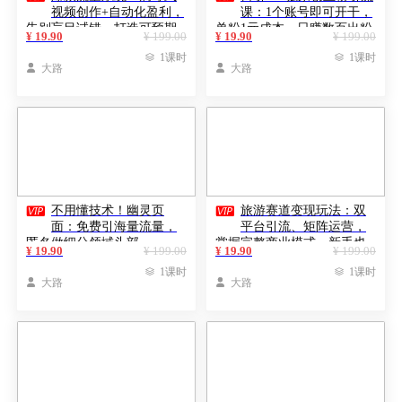
视频创作+自动化盈利，
课：1个账号即可开干，
告别盲目试错，打造可预期
单粉1元成本，日赚数百出粉
¥ 19.90
¥ 199.00
¥ 19.90
¥ 199.00
的稳定收入
盈利

1课时

1课时

大路

大路


不用懂技术！幽灵页
旅游赛道变现玩法：双
面：免费引海量流量，
平台引流、矩阵运营，
匿名做细分领域头部
掌握完整商业模式，新手也
¥ 19.90
¥ 199.00
¥ 19.90
¥ 199.00
能快速赚钱

1课时

1课时

大路

大路