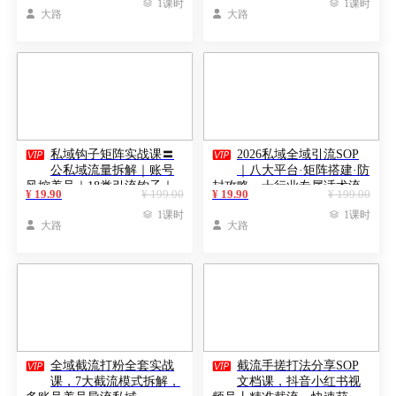

1课时

1课时

大路

大路


私域钩子矩阵实战课〓
2026私域全域引流SOP
公私域流量拆解｜账号
｜八大平台·矩阵搭建·防
风控养号｜18类引流钩子｜
封攻略，十行业专属话术流
¥ 19.90
¥ 199.00
¥ 19.90
¥ 199.00
AI工具成交全套教程
程精准获客变现全课

1课时

1课时

大路

大路


全域截流打粉全套实战
截流手搓打法分享SOP
课，7大截流模式拆解，
文档课，抖音小红书视