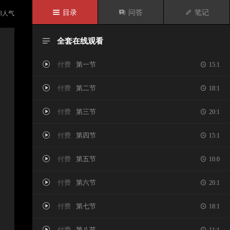

目录

问答

笔记
3
人气
全套在线观看


付费
第一节

15:1

付费
第二节

18:1

付费
第三节

20:1

付费
第四节

15:1

付费
第五节

10:0

付费
第六节

20:1

付费
第七节

18:1

付费
第八节
