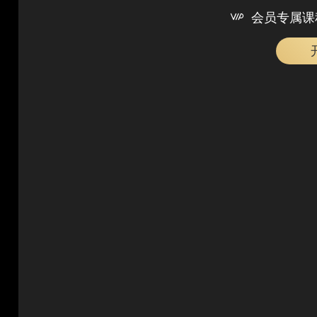

会员专属课