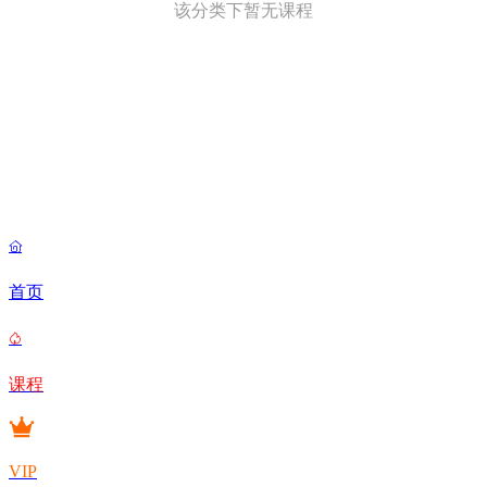
该分类下暂无课程

首页

课程
VIP