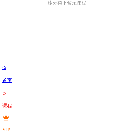
该分类下暂无课程

首页

课程
VIP