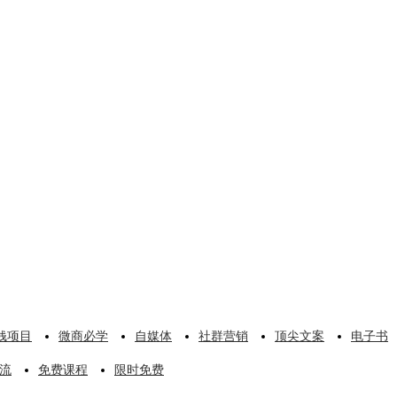
钱项目
微商必学
自媒体
社群营销
顶尖文案
电子书
流
免费课程
限时免费