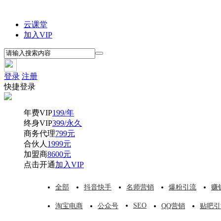
云课堂
加入VIP
登录
注册
快捷登录
年费VIP
199/年
终身VIP
399/永久
商务代理
799元
合伙人
1999元
加盟商
8600元
点击开通
加入VIP
全部
抖音快手
名师营销
爆粉引流
赚
SEO
淘宝电商
公众号
QQ营销
贴吧引