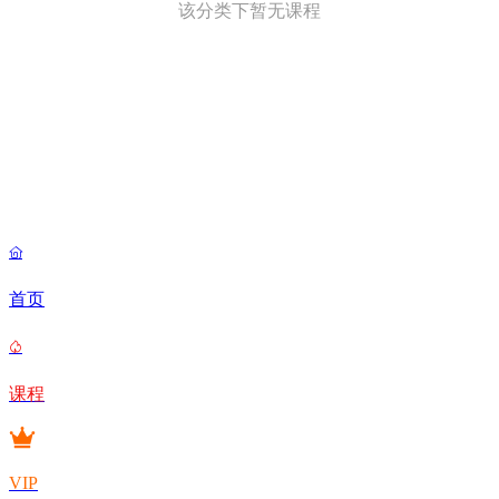
该分类下暂无课程

首页

课程
VIP