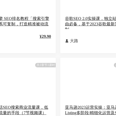
擎 SEO排名教程「搜索引擎
谷歌SEO 2.0实操课，独立
系可复制，打造精准被动流
由必备，基于2023谷歌最
制
¥29.90
大路

共1章节1课时
活SEO搜索商业流量课，低
亚马逊2023运营实操：亚马
流量的手段（7节视频课）
Listing多阶段/精细化运营及