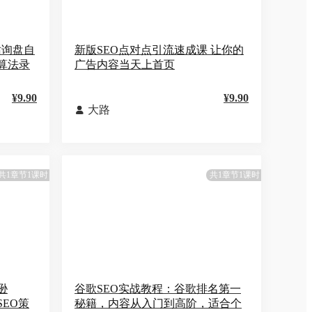
站询盘自
新版SEO点对点引流速成课 让你的
新算法录
广告内容当天上首页
¥9.90
¥9.90
大路

共1章节1课时
共1章节1课时
逊
谷歌SEO实战教程：谷歌排名第一
SEO策
秘籍，内容从入门到高阶，适合个