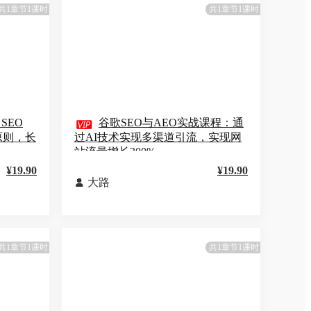
共1章节1课时
共1章节1课时
SEO

谷歌SEO与AEO实战课程：通
 原则，长
过AI技术实现多渠道引流，实现网
站流量增长300%
¥19.90
¥19.90
大路

共1章节1课时
共1章节1课时