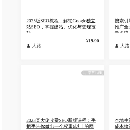
2025版SEO教程：解锁Google独立
搜索引
站SEO，掌握建站、优化与变现技
推广全
巧
量系统
¥19.90
大路
大路


共1章节1课时
2023某大佬收费SEO新版课程：手
本地生
把手带你做出一个权重6以上的网
成本搞