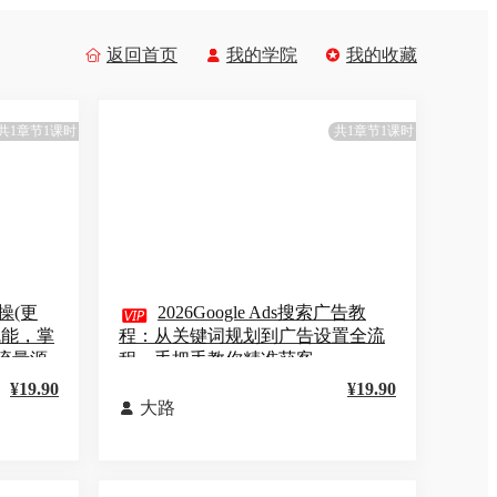
返回首页
我的学院
我的收藏



共1章节1课时
共1章节1课时
操(更

2026Google Ads搜索广告教
赋能，掌
程：从关键词规划到广告设置全流
流量源
程，手把手教你精准获客
¥19.90
¥19.90
大路
