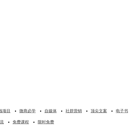
钱项目
微商必学
自媒体
社群营销
顶尖文案
电子书
流
免费课程
限时免费