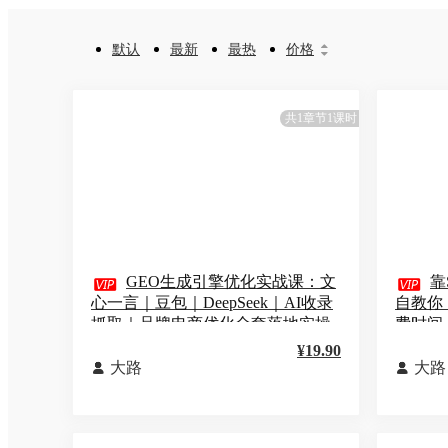
默认
最新
最热
价格


共1章节1课时

GEO生成引擎优化实战课：文

靠
心一言｜豆包｜DeepSeek｜AI收录
自教你
抓取｜品牌电商优化全套落地实操
费时间
教学
¥19.90
大路
大路

