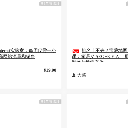
共1章节1课时
interest实验室：每周仅需一小

排名上不去？宝藏地图 
高网站流量和销售
课：靠语义 SEO+E-E-A-T
期稳占搜索高位
¥19.90
大路

共1章节1课时