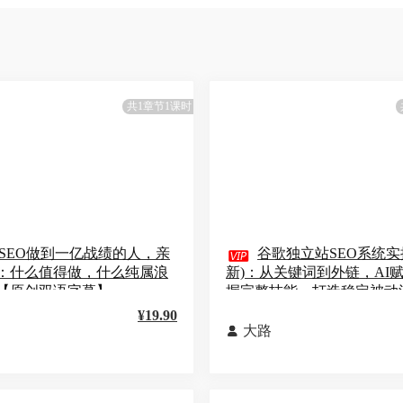
共1章节1课时
SEO做到一亿战绩的人，亲

谷歌独立站SEO系统实
：什么值得做，什么纯属浪
新)：从关键词到外链，AI
【原创双语字幕】
握完整技能，打造稳定被动
¥19.90
大路
