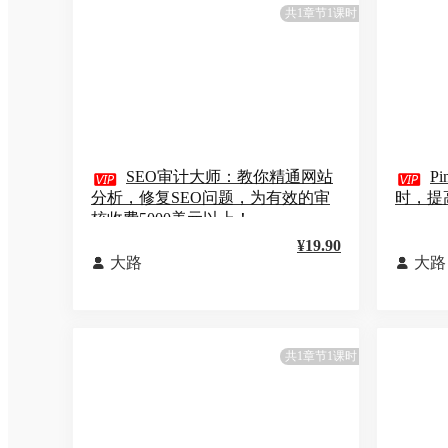
共1章节1课时

SEO审计大师：教你精通网站

P
分析，修复SEO问题，为有效的审
时，提
核收费5000美元以上！
¥19.90
大路
大路


共1章节1课时