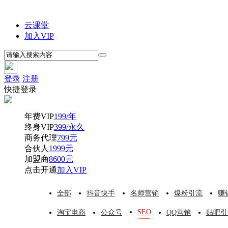
云课堂
加入VIP
登录
注册
快捷登录
年费VIP
199/年
终身VIP
399/永久
商务代理
799元
合伙人
1999元
加盟商
8600元
点击开通
加入VIP
全部
抖音快手
名师营销
爆粉引流
赚
SEO
淘宝电商
公众号
QQ营销
贴吧引