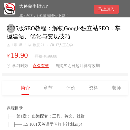
大路金手指VIP
马上加入
成为VIP，万G资源随心下载！
2025版SEO教程：解锁Google独立站SEO，掌

握建站、优化与变现技巧

1章1课
/

热度 211
/

17人正在学
19.90
¥
原价 ¥199.00
学习时效 :
永久有效
|
自购买之日起计算有效期

简介
章节
评价
资料
老师
课程目录：
├── 第1章： 出海配套：工具、英文、社群
│ ├── 1.5 1001天英语学习打卡计划.mp4