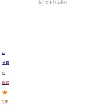
该分类下暂无课程

首页

课程
VIP