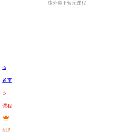
该分类下暂无课程

首页

课程
VIP