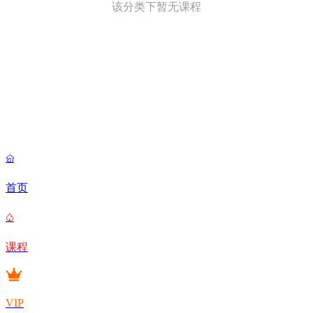
该分类下暂无课程

首页

课程
VIP