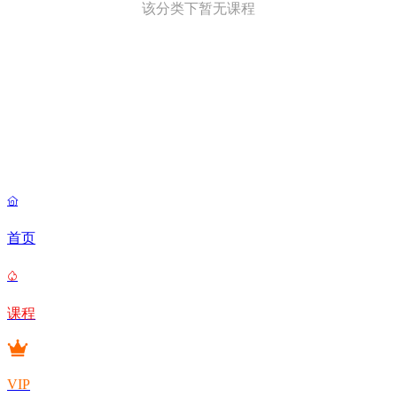
该分类下暂无课程

首页

课程
VIP