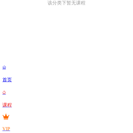
该分类下暂无课程

首页

课程
VIP