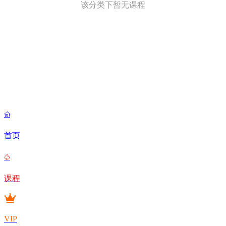
该分类下暂无课程

首页

课程
VIP