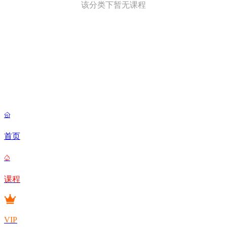
该分类下暂无课程

首页

课程
VIP