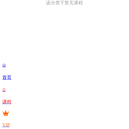
该分类下暂无课程

首页

课程
VIP