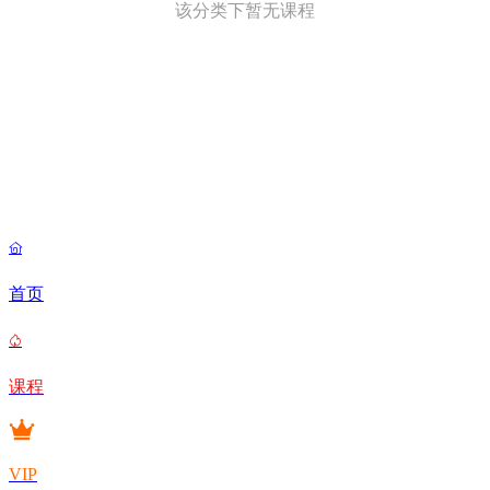
该分类下暂无课程

首页

课程
VIP