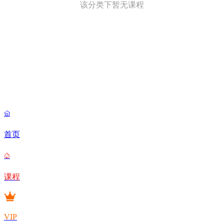
该分类下暂无课程

首页

课程
VIP