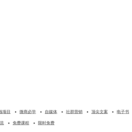
钱项目
微商必学
自媒体
社群营销
顶尖文案
电子书
流
免费课程
限时免费