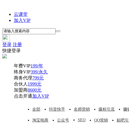
云课堂
加入VIP
登录
注册
快捷登录
年费VIP
199/年
终身VIP
399/永久
商务代理
799元
合伙人
1999元
加盟商
8600元
点击开通
加入VIP
全部
抖音快手
名师营销
爆粉引流
赚
SEO
淘宝电商
公众号
QQ营销
贴吧引