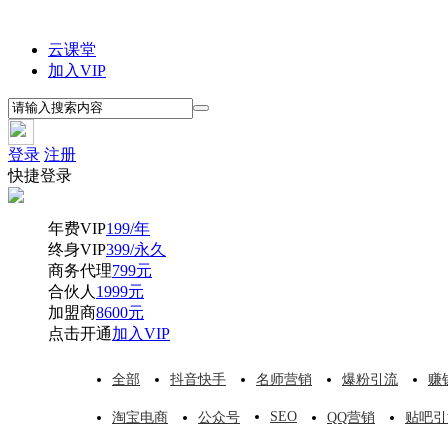
云课堂
加入VIP
登录
注册
快捷登录
年费VIP
199/年
终身VIP
399/永久
商务代理
799元
合伙人
1999元
加盟商
8600元
点击开通
加入VIP
全部
抖音快手
名师营销
爆粉引流
赚
SEO
淘宝电商
公众号
QQ营销
贴吧引