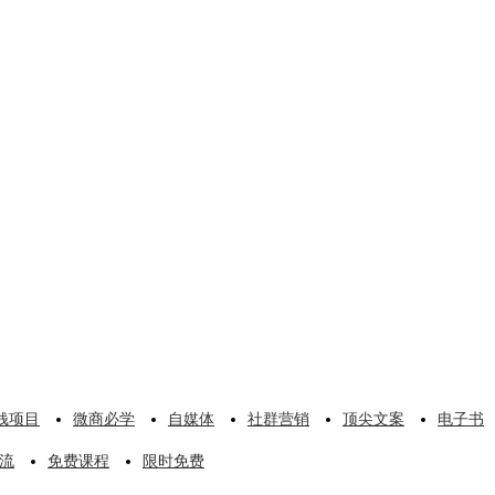
钱项目
微商必学
自媒体
社群营销
顶尖文案
电子书
流
免费课程
限时免费