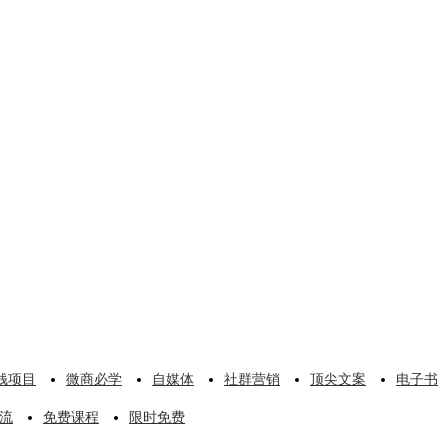
钱项目
微商必学
自媒体
社群营销
顶尖文案
电子书
流
免费课程
限时免费