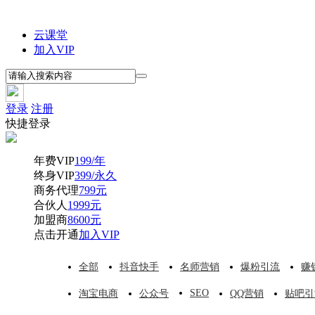
云课堂
加入VIP
登录
注册
快捷登录
年费VIP
199/年
终身VIP
399/永久
商务代理
799元
合伙人
1999元
加盟商
8600元
点击开通
加入VIP
全部
抖音快手
名师营销
爆粉引流
赚
SEO
淘宝电商
公众号
QQ营销
贴吧引