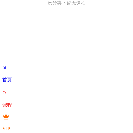
该分类下暂无课程

首页

课程
VIP