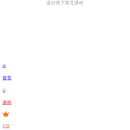
该分类下暂无课程

首页

课程
VIP