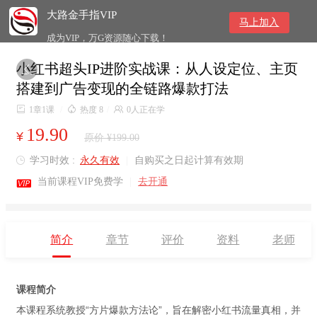
大路金手指VIP
马上加入
成为VIP，万G资源随心下载！
小红书超头IP进阶实战课：从人设定位、主页

搭建到广告变现的全链路爆款打法

1章1课
/

热度 8
/

0人正在学
19.90
¥
原价 ¥199.00
学习时效 :
永久有效
|
自购买之日起计算有效期


当前课程VIP免费学
|
去开通
简介
章节
评价
资料
老师
课程简介
本课程系统教授“方片爆款方法论”，旨在解密小红书流量真相，并