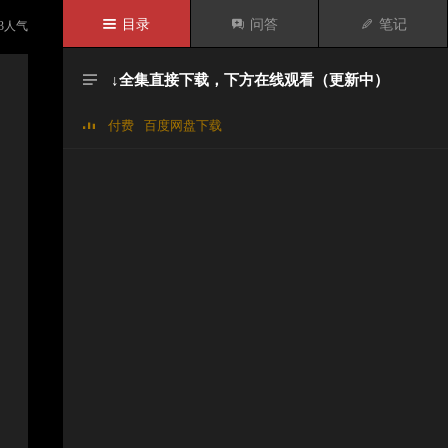

目录

问答

笔记
3
人气
↓全集直接下载，下方在线观看（更新中）

付费
百度网盘下载