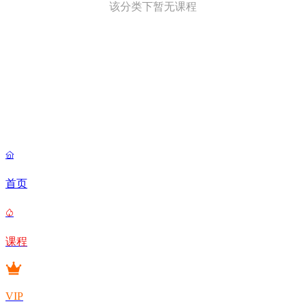
该分类下暂无课程

首页

课程
VIP