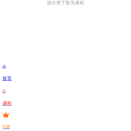
该分类下暂无课程

首页

课程
VIP