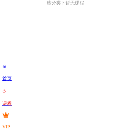
该分类下暂无课程

首页

课程
VIP