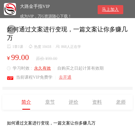
大路金手指VIP
马上加入
成为VIP，万G资源随心下载！
如何通过文案进行变现，一篇文案让你多赚几

万

1章1课
/

热度 10418
/

868人正在学
99.00
¥
原价 ¥99.00
学习时效 :
永久有效
|
自购买之日起计算有效期


当前课程VIP免费学
|
去开通
简介
章节
评价
资料
老师
如何通过文案进行变现，一篇文案让你多赚几万