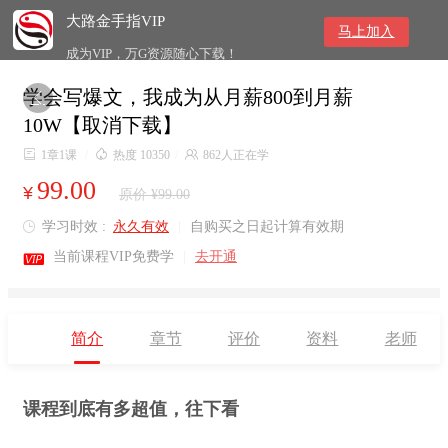
大路金手指VIP
马上加入
成为VIP，万G资源随心下载！
学会写爆文，我成为从月薪800到月薪

10W【取消下载】

1章1课
/

热度 10350
/

862人正在学
99.00
¥
原价 ¥99.00
学习时效 :
永久有效
|
自购买之日起计算有效期


当前课程VIP免费学
|
去开通
简介
章节
评价
资料
老师
课程到底有多超值，往下看