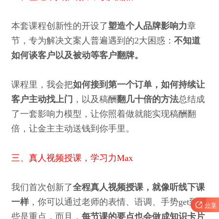
本套课程创新性的开设了
塑造个人品牌影响力
章
节，专为解决文案人普遍遇到的2大困惑：
不知道
如何谈客户以及被动等客户翻牌。
课程里，我会把
如何接到第一个订单，如何持续让
客户主动找上门
，以及稿酬
翻几十倍的方法
总结成
了一套影响力模型，让你照着做就能实现稿酬翻
倍，让金主主动送钱到你手里。
三、真人视频授课，学习力Max
我们首次创新了
全程真人视频授课，就像听线下课
一样
，你可以通过老师的表情、语调、手势get到哪

分享
些是重点，而且，
每节课的要点也会做成知识卡片