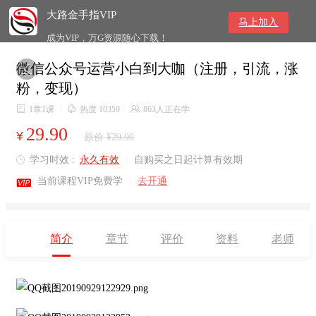
大路金手指VIP
马上加入
成为VIP，万G资源随心下载！
微信公众号运营小白到大咖（注册，引流，涨

粉，变现）

1章1课
/

热度 10359
/

863人正在学
29.90
¥
原价 ¥29.90
学习时效 :
永久有效
|
自购买之日起计算有效期


当前课程VIP免费学
|
去开通
简介
章节
评价
资料
老师