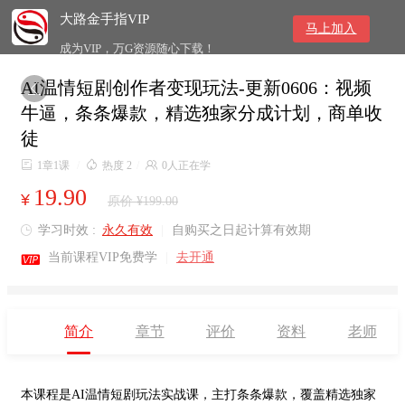
大路金手指VIP
马上加入
成为VIP，万G资源随心下载！
AI温情短剧创作者变现玩法-更新0606：视频

牛逼，条条爆款，精选独家分成计划，商单收
徒

1章1课
/

热度 2
/

0人正在学
19.90
¥
原价 ¥199.00
学习时效 :
永久有效
|
自购买之日起计算有效期


当前课程VIP免费学
|
去开通
简介
章节
评价
资料
老师
本课程是AI温情短剧玩法实战课，主打条条爆款，覆盖精选独家