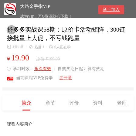
大路金手指VIP
马上加入
成为VIP，万G资源随心下载！
拼多多实战课58期：原价卡活动矩阵，300链

接批量上大促，不亏钱跑量

1章1课
/

热度 1
/

0人正在学
19.90
¥
原价 ¥199.00
学习时效 :
永久有效
|
自购买之日起计算有效期


当前课程VIP免费学
|
去开通
简介
章节
评价
资料
老师
课程内容简介