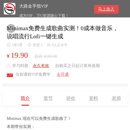
大路金手指VIP
马上加入
成为VIP，万G资源随心下载！
Minimax免费生成歌曲实测！0成本做音乐，

说唱流行Lofi一键生成

1章1课
/

热度 2
/

0人正在学
19.90
¥
原价 ¥199.00
学习时效 :
永久有效
|
自购买之日起计算有效期


当前课程VIP免费学
|
去开通
简介
章节
评价
资料
老师
Minimax 现在可以免费生成歌曲了！
本期带你实测：