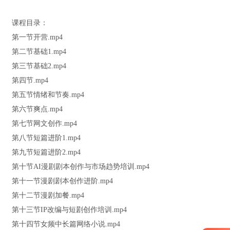
课程目录：
第一节开营.mp4
第二节基础1.mp4
第三节基础2.mp4
第四节.mp4
第五节情绪和节奏.mp4
第六节爽点.mp4
第七节网文创作.mp4
第八节短篇进阶1.mp4
第九节短篇进阶2.mp4
第十节AI漫剧剧本创作与市场趋势培训.mp4
第十一节漫剧剧本创作进阶.mp4
第十二节漫剧加餐.mp4
第十三节IP改编与短剧创作培训.mp4
第十四节女频中长篇网络小说.mp4