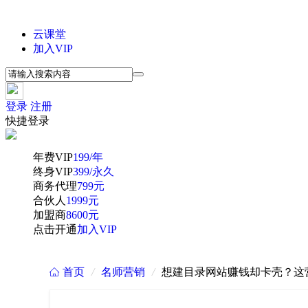
云课堂
加入VIP
登录
注册
快捷登录
年费VIP
199/年
终身VIP
399/永久
商务代理
799元
合伙人
1999元
加盟商
8600元
点击开通
加入VIP
首页
/
名师营销
/
想建目录网站赚钱却卡壳？这营给优
