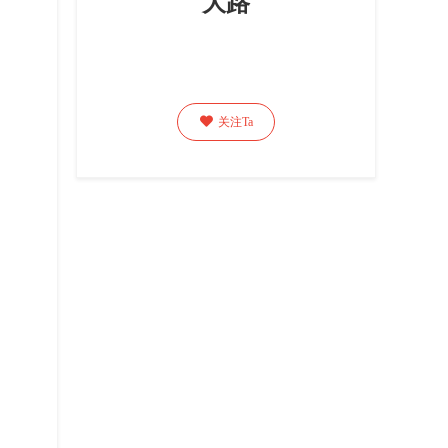
大路

关注Ta