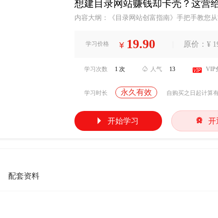
想建目录网站赚钱却卡壳？这营给优质 
内容大纲：《目录网站创富指南》手把手教您从
上收入。课程为您提供：精选细分领域数据库—
SEO深度诊断——专业优化建议，提升目录网站
19.90
|
原价：¥ 19
学习价格
¥
精要》及未来所有更新课程您将系统掌握从零搭
让目录网站成为您的持续收入来源...
学习次数
1 次

人气
13

VI
永久有效
学习时长
自购买之日起计算


开始学习
开
配套资料