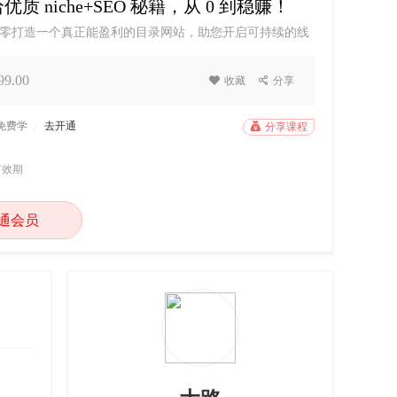
niche+SEO 秘籍，从 0 到稳赚！
零打造一个真正能盈利的目录网站，助您开启可持续的线
—定期更新、经过验证的创意库，激发项目灵感网站与
表现核心学习资源包——《目录创意手册》、《目录SEO
9.00

收藏

分享
建目录网站、优化搜索排名到实现稳定收益的完整技能，
P免费学
/
去开通

分享课程
有效期
通会员