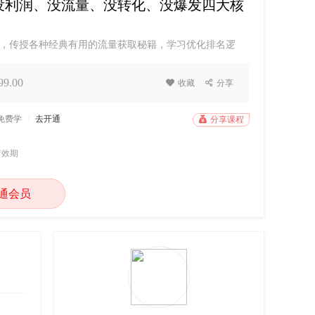
解决没利润、没流量、没转化、没爆发四大核
境，传授各种经典有用的流量获取秘籍，学习优化排名逻
化干货知识，用最短的时间、最高效的方式，吸收爆款打
势。你是否所面临这些问题：1.产品没利润做了很久淘
9.00

收藏

分享
店铺引流。3.产品没转化，流量来了无法承接，都不买。4.
P免费学
/
去开通

分享课程
有效期
通会员