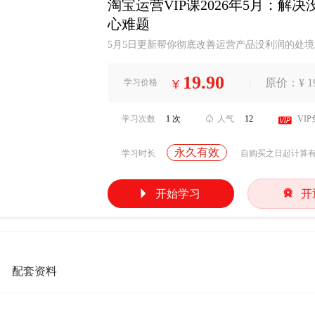
淘宝运营VIP课2026年5月：
心难题
5月5日更新帮你彻底改善运营产品没利润的处
辑，从淘宝新店到天猫店铺的实战教程，提升转
造的核心秘籍，全新认识自己优劣，确定自己优
19.90
|
原价：¥ 19
学习价格
¥
宝，一直没利润。2.店铺没流量，不知道如何给
店铺没爆发，无法突破瓶颈...
学习次数
1 次

人气
12

VI
永久有效
学习时长
自购买之日起计算


开始学习
开
配套资料