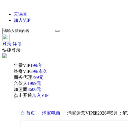
云课堂
加入VIP
登录
注册
快捷登录
年费VIP
199/年
终身VIP
399/永久
商务代理
799元
合伙人
1999元
加盟商
8600元
点击开通
加入VIP
首页
/
淘宝电商
/
淘宝运营VIP课2026年5
