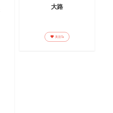
大路
教

关注Ta