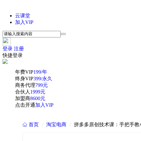
云课堂
加入VIP
登录
注册
快捷登录
年费VIP
199/年
终身VIP
399/永久
商务代理
799元
合伙人
1999元
加盟商
8600元
点击开通
加入VIP
首页
/
淘宝电商
/
拼多多原创技术课：手把手教
