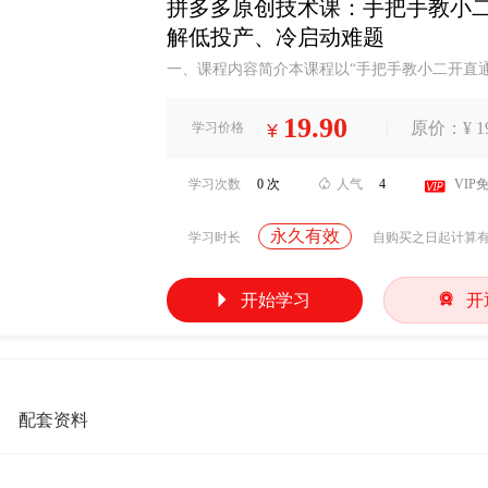
拼多多原创技术课：手把手教小
解低投产、冷启动难题
一、课程内容简介本课程以“手把手教小二开直
推流机制、成交出价与投产比模式选择逻辑，传
计算（含成本、运费等多要素）、低/高客单冷
19.90
|
原价：¥ 19
学习价格
¥
产比的实操策略，帮商家避开推广误区、优化效果
业者2. 零基础想入门...
学习次数
0 次

人气
4

VIP
永久有效
学习时长
自购买之日起计算


开始学习
开
配套资料