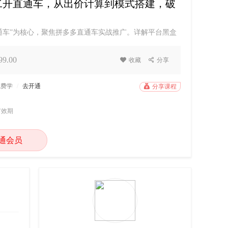
二开直通车，从出价计算到模式搭建，破
通车”为核心，聚焦拼多多直通车实战推广。详解平台黑盒
授通过智能优惠券查询同行出价的技巧，拆解保本投产比
启动方案，以及强付费与微付费两种搭建模式，搭配提升投
9.00

收藏

分享
。二、适合学习人群1. 拼多多店铺运营“小二”及电商从
免费学
/
去开通

分享课程
有效期
通会员