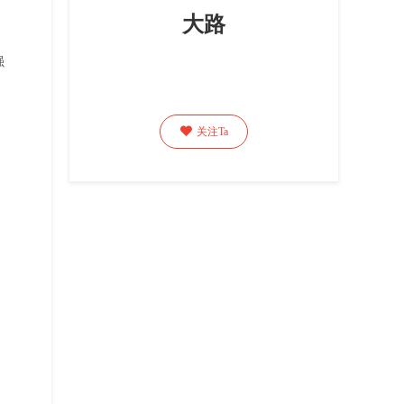
大路
强

关注Ta