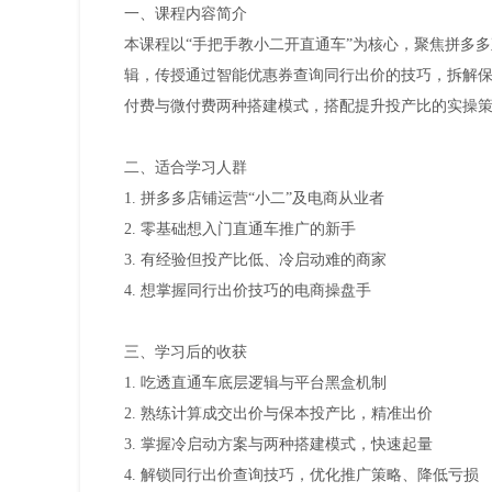
一、课程内容简介
本课程以“手把手教小二开直通车”为核心，聚焦拼多
辑，传授通过智能优惠券查询同行出价的技巧，拆解保
付费与微付费两种搭建模式，搭配提升投产比的实操
二、适合学习人群
1. 拼多多店铺运营“小二”及电商从业者
2. 零基础想入门直通车推广的新手
3. 有经验但投产比低、冷启动难的商家
4. 想掌握同行出价技巧的电商操盘手
三、学习后的收获
1. 吃透直通车底层逻辑与平台黑盒机制
2. 熟练计算成交出价与保本投产比，精准出价
3. 掌握冷启动方案与两种搭建模式，快速起量
4. 解锁同行出价查询技巧，优化推广策略、降低亏损