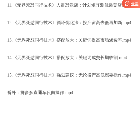

分享
11.《无界死怼同行技术》人群怼竞店：计划矩阵测优质竞店.mp4
12.《无界死怼同行技术》循环优化法：投产留高去低再加新.mp4
13.《无界死怼同行技术》搭配放大：关键词提高市场渗透率.mp4
14.《无界死怼同行技术》搭配放大：关键词成交长期收割.mp4
15.《无界死怼同行技术》强烈建议：无论投产高低都要操作.mp4
番外：拼多多直通车反向操作.mp4