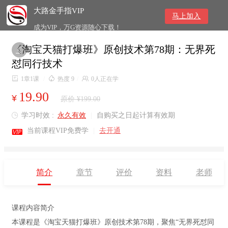
大路金手指VIP
马上加入
成为VIP，万G资源随心下载！
《淘宝天猫打爆班》原创技术第78期：无界死

怼同行技术

1章1课
/

热度 9
/

0人正在学
19.90
¥
原价 ¥199.00
学习时效 :
永久有效
|
自购买之日起计算有效期


当前课程VIP免费学
|
去开通
简介
章节
评价
资料
老师
课程内容简介
本课程是《淘宝天猫打爆班》原创技术第78期，聚焦“无界死怼同