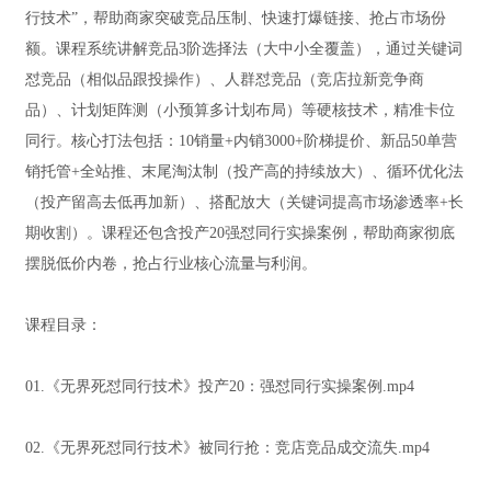
行技术”，帮助商家突破竞品压制、快速打爆链接、抢占市场份
额。课程系统讲解竞品3阶选择法（大中小全覆盖），通过关键词
怼竞品（相似品跟投操作）、人群怼竞品（竞店拉新竞争商
品）、计划矩阵测（小预算多计划布局）等硬核技术，精准卡位
同行。核心打法包括：10销量+内销3000+阶梯提价、新品50单营
销托管+全站推、末尾淘汰制（投产高的持续放大）、循环优化法
（投产留高去低再加新）、搭配放大（关键词提高市场渗透率+长
期收割）。课程还包含投产20强怼同行实操案例，帮助商家彻底
摆脱低价内卷，抢占行业核心流量与利润。
课程目录：
01.《无界死怼同行技术》投产20：强怼同行实操案例.mp4
02.《无界死怼同行技术》被同行抢：竞店竞品成交流失.mp4