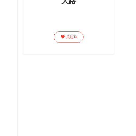
大路

关注Ta