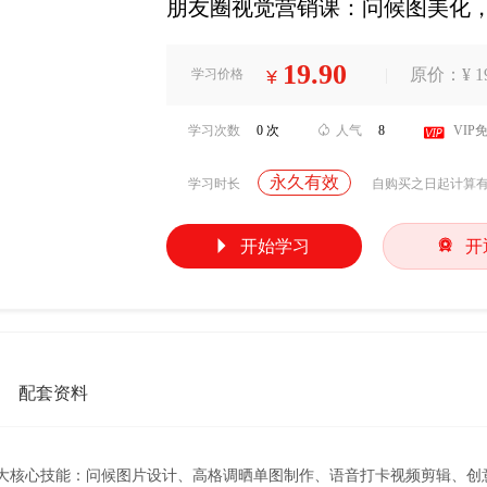
朋友圈视觉营销课：问候图美化
19.90
|
原价：¥ 19
学习价格
¥
学习次数
0 次

人气
8

VIP
永久有效
学习时长
自购买之日起计算


开始学习
开
配套资料
大核心技能：问候图片设计、高格调晒单图制作、语音打卡视频剪辑、创