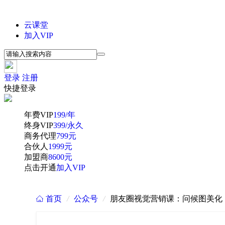
云课堂
加入VIP
登录
注册
快捷登录
年费VIP
199/年
终身VIP
399/永久
商务代理
799元
合伙人
1999元
加盟商
8600元
点击开通
加入VIP
首页
/
公众号
/
朋友圈视觉营销课：问候图美化
