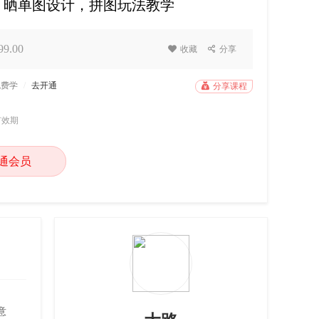
，晒单图设计，拼图玩法教学
9.00

收藏

分享
免费学
/
去开通

分享课程
有效期
通会员
意