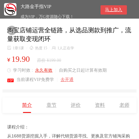
大路金手指VIP
马上加入
成为VIP，万G资源随心下载！
淘宝店铺运营全链路，从选品测款到推广，流

量获取变现闭环

1章1课
/

热度 15
/

1人正在学
19.90
¥
原价 ¥199.00
学习时效 :
永久有效
|
自购买之日起计算有效期


当前课程VIP免费学
|
去开通
简介
章节
评价
资料
老师
课程介绍：
从1688货源挖掘入手，详解代销货源寻找、更换及官方铺淘采购