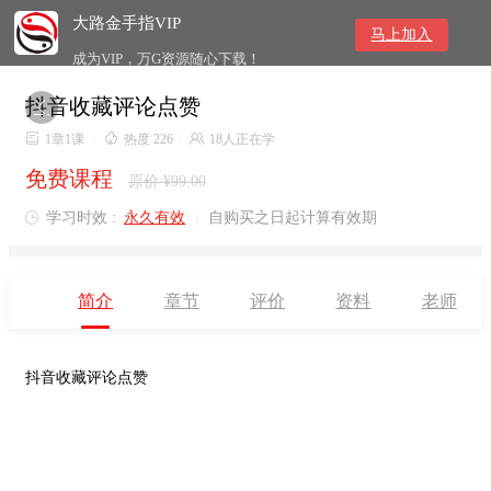
大路金手指VIP
马上加入
成为VIP，万G资源随心下载！
抖音收藏评论点赞


1章1课
/

热度 226
/

18人正在学
免费课程
原价 ¥99.00
学习时效 :
永久有效
|
自购买之日起计算有效期

简介
章节
评价
资料
老师
抖音收藏评论点赞