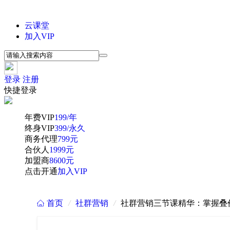
云课堂
加入VIP
登录
注册
快捷登录
年费VIP
199/年
终身VIP
399/永久
商务代理
799元
合伙人
1999元
加盟商
8600元
点击开通
加入VIP
首页
/
社群营销
/
社群营销三节课精华：掌握叠
