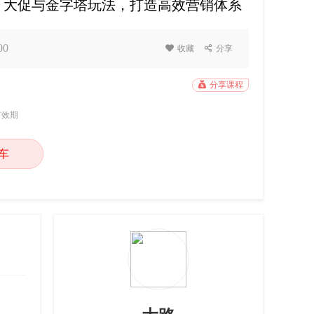
、大促与金字塔玩法，打造高效营销体系
00

收藏

分享

分享课程
有效期
车