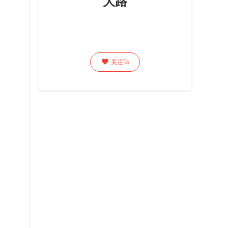
大路

关注Ta