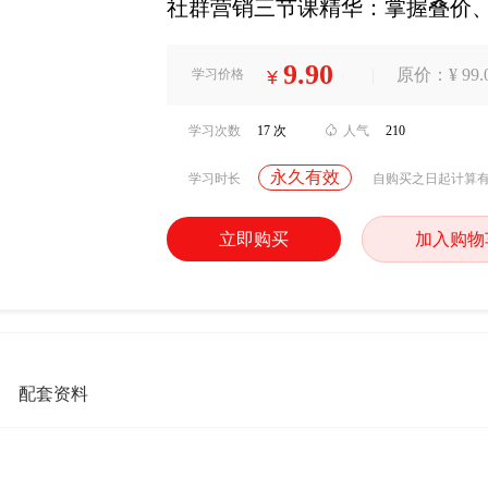
社群营销三节课精华：掌握叠价
9.90
|
原价：¥ 99.
学习价格
¥
学习次数
17 次

人气
210
永久有效
学习时长
自购买之日起计算
立即购买
加入购物
配套资料