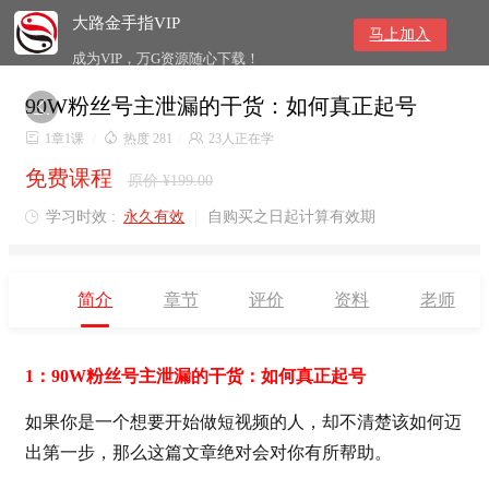
大路金手指VIP
马上加入
成为VIP，万G资源随心下载！
90W粉丝号主泄漏的干货：如何真正起号


1章1课
/

热度 281
/

23人正在学
免费课程
原价 ¥199.00
学习时效 :
永久有效
|
自购买之日起计算有效期

简介
章节
评价
资料
老师
1：90W粉丝号主泄漏的干货：如何真正起号
如果你是一个想要开始做短视频的人，却不清楚该如何迈
出第一步，那么这篇文章绝对会对你有所帮助。