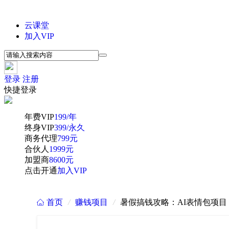
云课堂
加入VIP
登录
注册
快捷登录
年费VIP
199/年
终身VIP
399/永久
商务代理
799元
合伙人
1999元
加盟商
8600元
点击开通
加入VIP
首页
/
赚钱项目
/
暑假搞钱攻略：AI表情包项
