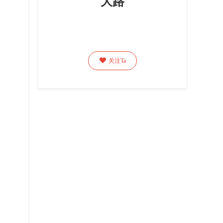
大路

关注Ta