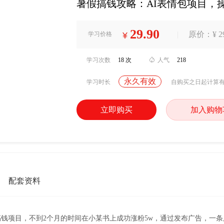
暑假搞钱攻略：AI表情包项目，
29.90
|
原价：¥ 29
学习价格
¥
学习次数
18 次

人气
218
永久有效
学习时长
自购买之日起计算
立即购买
加入购物
配套资料
搞钱项目，不到2个月的时间在小某书上成功涨粉5w，通过发布广告，一条