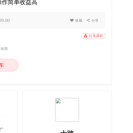
操作简单收益高
9.00

收藏

分享

分享课程
有效期
车
广