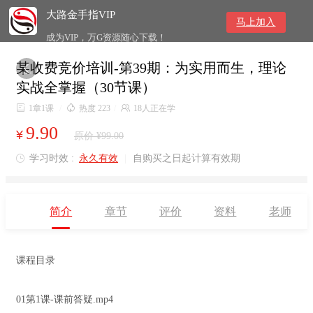
大路金手指VIP
马上加入
成为VIP，万G资源随心下载！
某收费竞价培训-第39期：为实用而生，理论

实战全掌握（30节课）

1章1课
/

热度 223
/

18人正在学
9.90
¥
原价 ¥99.00
学习时效 :
永久有效
|
自购买之日起计算有效期

简介
章节
评价
资料
老师
课程目录
01第1课-课前答疑.mp4