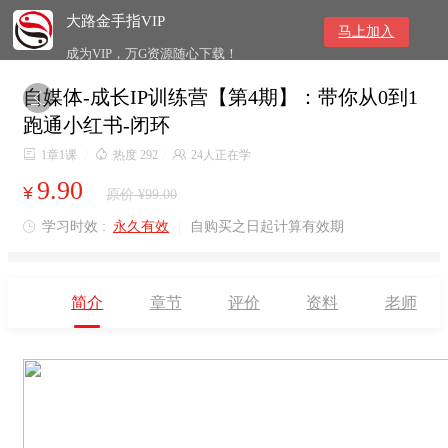
大路金手指VIP
马上加入
成为VIP，万G资源随心下载！
自媒体-成长IP训练营【第4期】：带你从0到1

跑通小红书-闭环

1章1课
/

热度 292
/

24人正在学
9.90
¥
原价 ¥99.00
学习时效 :
永久有效
|
自购买之日起计算有效期

简介
章节
评价
资料
老师